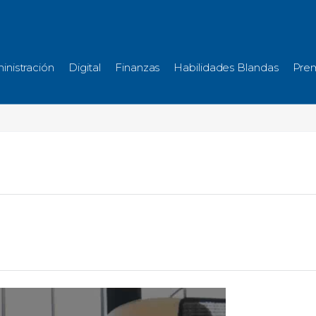
inistración
Digital
Finanzas
Habilidades Blandas
Pre