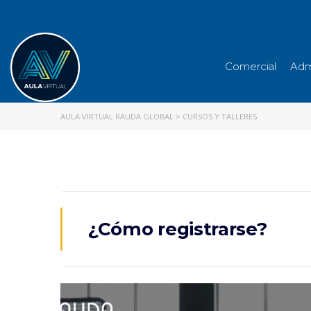
Comercial
Adm
AULA VIRTUAL RAUDA GLOBAL
>
CURSOS Y TALLERES
¿Cómo registrarse?
Reproductor
de